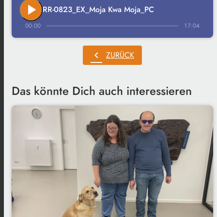
play_arrow
RR-0823_EX_Moja Kwa Moja_PC
00:00
17:04
chevron_left
ZURÜCK
Das könnte Dich auch interessieren