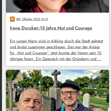
09
. Oktober 2025 16:19
notes
Irene Durukan:15 Jahre Mut und Courage
Ein junger Mann wird in Aibling durch die Stadt gehetzt
und brutal zusammen geschlagen. Das war der Anlass
für „Mut und Courage“. Jetzt konnte der Verein sein 15-
jähriges feiern. Ein Gespräch mit der Gründerin und …