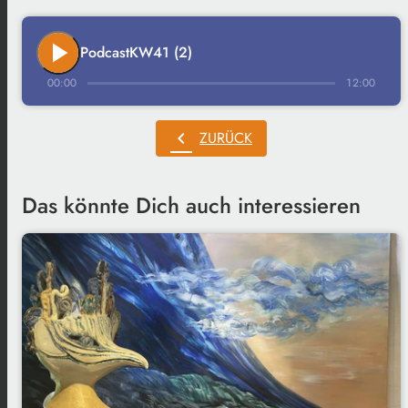
play_arrow
PodcastKW41 (2)
00:00
12:00
chevron_left
ZURÜCK
Das könnte Dich auch interessieren