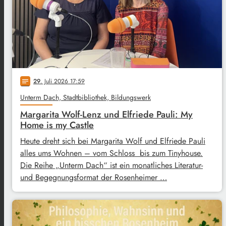
29
. Juli 2026 17:59
notes
Unterm Dach, Stadtbibliothek, Bildungswerk
Margarita Wolf-Lenz und Elfriede Pauli: My
Home is my Castle
Heute dreht sich bei Margarita Wolf und Elfriede Pauli
alles ums Wohnen – vom Schloss bis zum Tinyhouse.
Die Reihe „Unterm Dach“ ist ein monatliches Literatur-
und Begegnungsformat der Rosenheimer …