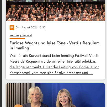
04
. August 2026 15:33
notes
Immling Festival
Furiose Wucht und leise Töne - Verdis Requiem
in Immling
Was für ein Konzertabend beim Immling Festival! Verdis
Messa da Requiem wurde mit einer Intensität erlebbar,
die lange nachwirkt. Unter der Leitung von Cornelia von
Kerssenbrock vereinten sich Festivalorchester und …