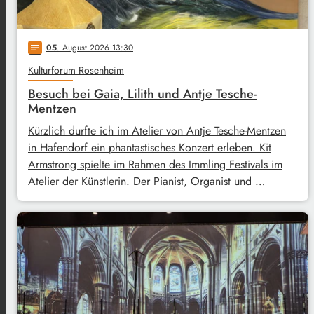
05
. August 2026 13:30
notes
Kulturforum Rosenheim
Besuch bei Gaia, Lilith und Antje Tesche-
Mentzen
Kürzlich durfte ich im Atelier von Antje Tesche-Mentzen
in Hafendorf ein phantastisches Konzert erleben. Kit
Armstrong spielte im Rahmen des Immling Festivals im
Atelier der Künstlerin. Der Pianist, Organist und …