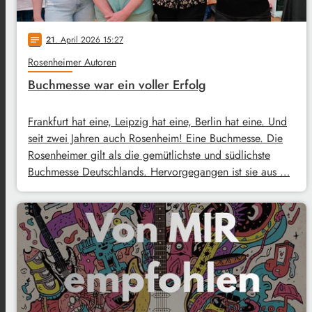
21
. April 2026 15:27
notes
Rosenheimer Autoren
Buchmesse war ein voller Erfolg
Frankfurt hat eine, Leipzig hat eine, Berlin hat eine. Und
seit zwei Jahren auch Rosenheim! Eine Buchmesse. Die
Rosenheimer gilt als die gemütlichste und südlichste
Buchmesse Deutschlands. Hervorgegangen ist sie aus …