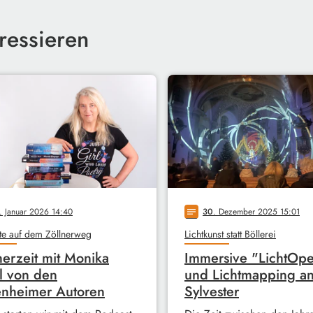
ressieren
. Januar 2026 14:40
30
. Dezember 2025 15:01
notes
te auf dem Zöllnerweg
Lichtkunst statt Böllerei
erzeit mit Monika
Immersive "LichtOpe
l von den
und Lichtmapping a
nheimer Autoren
Sylvester