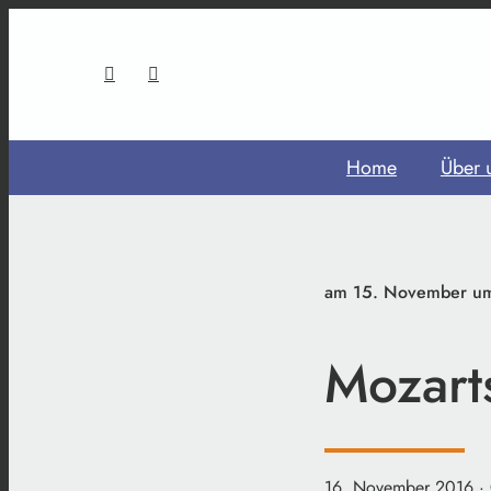
Home
Über 
am 15. November um 
Mozart
16. November 2016
·