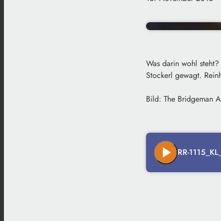
Was darin wohl steht?
Stockerl gewagt. Reinh
Bild: The Bridgeman A
play_arrow
RR-1115_KL