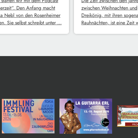
 starten wir mit dem Podcast
Die Zeit zwischen den Jahre
erzeit“. Den Anfang macht
zwischen Weihnachten und
a Nebl von den Rosenheimer
Dreikönig, mit ihren sogen
n. Sie selbst schreibt unter …
Rauhnächten, ist eine Zeit