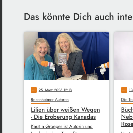
Das könnte Dich auch inte
25
. März 2026 12:18
13
notes
notes
Rosenheimer Autoren
Die To
Lilien über weißen Wegen
Büch
- Die Eroberung Kanadas
Neb
Rose
Kerstin Groeper ist Autorin und