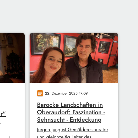
22
. Dezember 2025 17:09
notes
Barocke Landschaften in
Oberaudorf: Faszination -
r"
Sehnsucht - Entdeckung
n
Jürgen Jung ist Gemälderestaurator
und gleichzeitig Leiter des