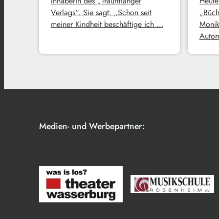
Inhaberin des „Traumfänger
Heute
Verlags“. Sie sagt: „Schon seit
„Büch
meiner Kindheit beschäftige ich …
Monik
Autore
Medien- und Werbepartner: