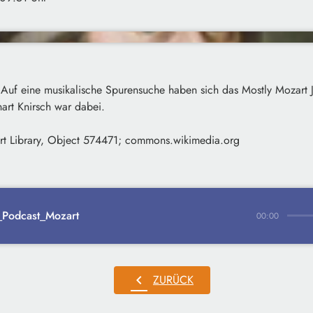
 Auf eine musikalische Spurensuche haben sich das Mostly Mozart J
art Knirsch war dabei.
rt Library, Object 574471; commons.wikimedia.org
_Podcast_Mozart
00:00
chevron_left
ZURÜCK