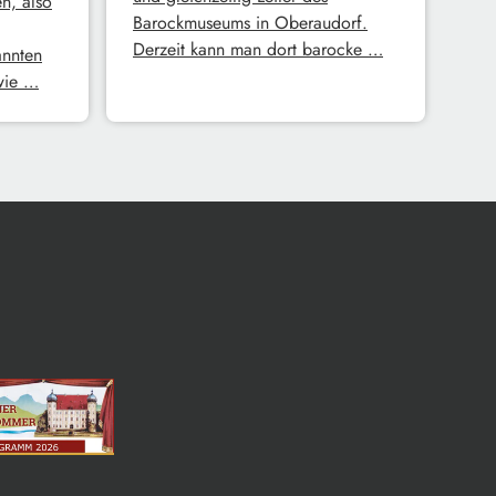
n, also
Barockmuseums in Oberaudorf.
Derzeit kann man dort barocke …
annten
 wie …