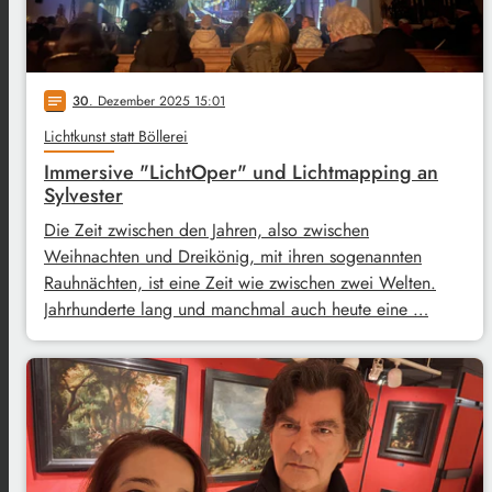
30
. Dezember 2025 15:01
notes
Lichtkunst statt Böllerei
Immersive "LichtOper" und Lichtmapping an
Sylvester
Die Zeit zwischen den Jahren, also zwischen
Weihnachten und Dreikönig, mit ihren sogenannten
Rauhnächten, ist eine Zeit wie zwischen zwei Welten.
Jahrhunderte lang und manchmal auch heute eine …