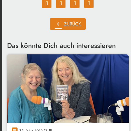
chevron_left
ZURÜCK
Das könnte Dich auch interessieren
25
. März 2026 12:18
notes