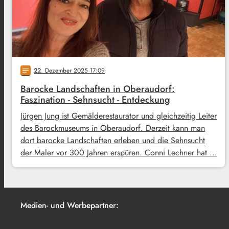
22
. Dezember 2025 17:09
notes
Barocke Landschaften in Oberaudorf:
Faszination - Sehnsucht - Entdeckung
Jürgen Jung ist Gemälderestaurator und gleichzeitig Leiter
des Barockmuseums in Oberaudorf. Derzeit kann man
dort barocke Landschaften erleben und die Sehnsucht
der Maler vor 300 Jahren erspüren. Conni Lechner hat …
Medien- und Werbepartner: