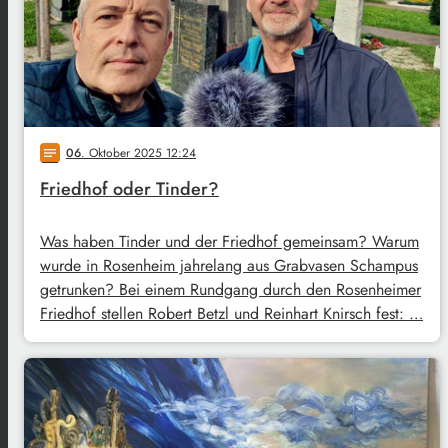
06
. Oktober 2025 12:24
notes
Friedhof oder Tinder?
Was haben Tinder und der Friedhof gemeinsam? Warum
wurde in Rosenheim jahrelang aus Grabvasen Schampus
getrunken? Bei einem Rundgang durch den Rosenheimer
Friedhof stellen Robert Betzl und Reinhart Knirsch fest: …