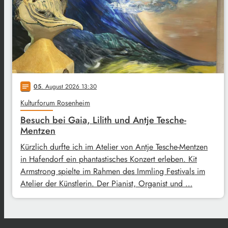
05
. August 2026 13:30
notes
Kulturforum Rosenheim
Besuch bei Gaia, Lilith und Antje Tesche-
Mentzen
Kürzlich durfte ich im Atelier von Antje Tesche-Mentzen
in Hafendorf ein phantastisches Konzert erleben. Kit
Armstrong spielte im Rahmen des Immling Festivals im
Atelier der Künstlerin. Der Pianist, Organist und …