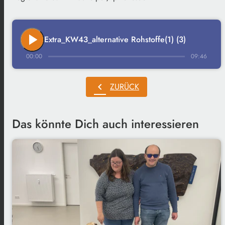
play_arrow
Extra_KW43_alternative Rohstoffe(1) (3)
00:00
09:46
chevron_left
ZURÜCK
Das könnte Dich auch interessieren