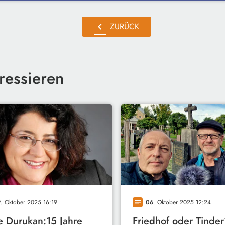
chevron_left
ZURÜCK
ressieren
9
. Oktober 2025 16:19
06
. Oktober 2025 12:24
notes
e Durukan:15 Jahre
Friedhof oder Tinde