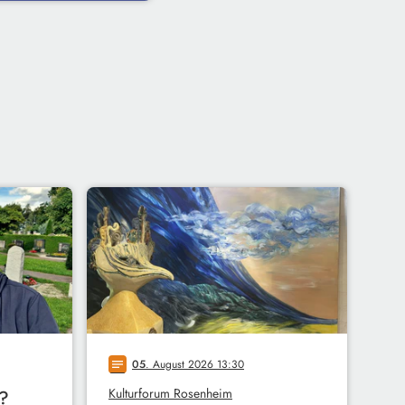
05
. August 2026 13:30
notes
Kulturforum Rosenheim
r?