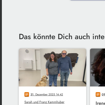
Das könnte Dich auch inte
31
. Dezember 2025 14:42
0
notes
notes
Sarah und Franz Kammhuber
Iren