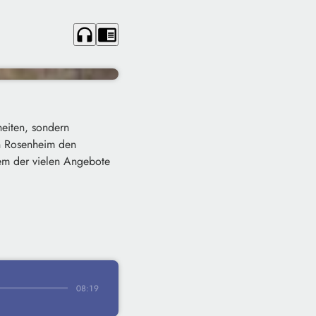
headphones
chrome_reader_mode
eiten, sondern
in Rosenheim den
nem der vielen Angebote
08:19