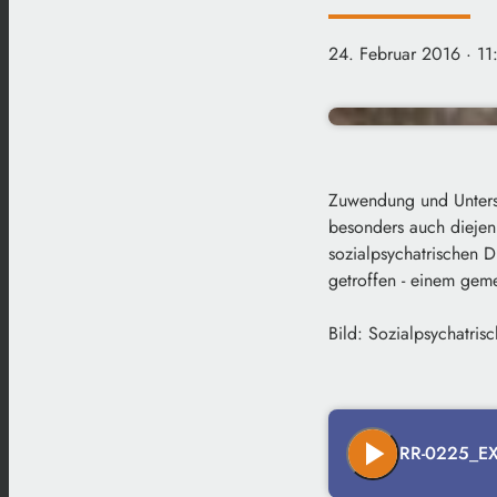
24. Februar 2016
· 11
Zuwendung und Unterst
besonders auch diejeni
sozialpsychatrischen 
getroffen - einem gem
Bild: Sozialpsychatris
play_arrow
RR-0225_EX