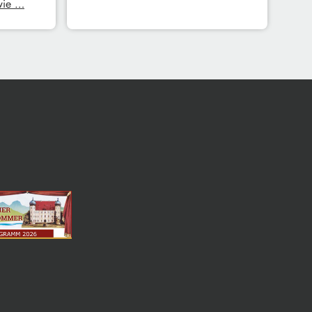
 wie …