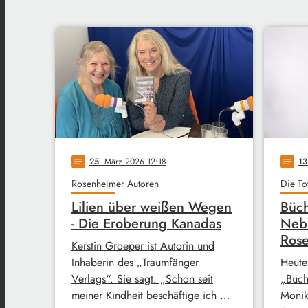
25
. März 2026 12:18
13
notes
notes
Rosenheimer Autoren
Die To
Lilien über weißen Wegen
Büch
- Die Eroberung Kanadas
Neb
Rose
Kerstin Groeper ist Autorin und
Inhaberin des „Traumfänger
Heute
Verlags“. Sie sagt: „Schon seit
„Büch
meiner Kindheit beschäftige ich …
Monik