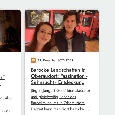
22
. Dezember 2025 17:09
notes
Barocke Landschaften in
Oberaudorf: Faszination -
r"
Sehnsucht - Entdeckung
n
Jürgen Jung ist Gemälderestaurator
und gleichzeitig Leiter des
n, also
Barockmuseums in Oberaudorf.
Derzeit kann man dort barocke …
annten