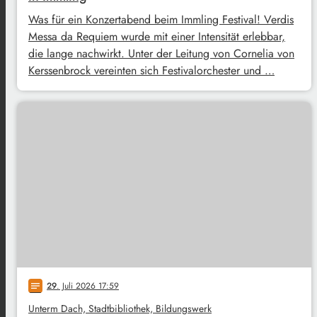
Was für ein Konzertabend beim Immling Festival! Verdis
Messa da Requiem wurde mit einer Intensität erlebbar,
die lange nachwirkt. Unter der Leitung von Cornelia von
Kerssenbrock vereinten sich Festivalorchester und …
29
. Juli 2026 17:59
notes
Unterm Dach, Stadtbibliothek, Bildungswerk