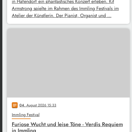
in Hafendorf ein phantastisches Konzert erleben. Kit
Armstrong spielte im Rahmen des Immling Festivals im
Atelier der Künstlerin. Der Pianist, Organist und …
04
. August 2026 15:33
notes
Immling Festival
Furiose Wucht und leise Töne - Verdis Requiem
in Immling