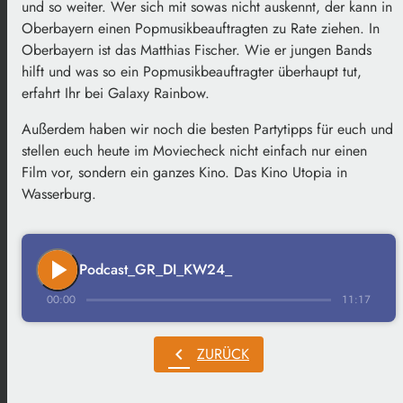
und so weiter. Wer sich mit sowas nicht auskennt, der kann in
Oberbayern einen Popmusikbeauftragten zu Rate ziehen. In
Oberbayern ist das Matthias Fischer. Wie er jungen Bands
hilft und was so ein Popmusikbeauftragter überhaupt tut,
erfahrt Ihr bei Galaxy Rainbow.
Außerdem haben wir noch die besten Partytipps für euch und
stellen euch heute im Moviecheck nicht einfach nur einen
Film vor, sondern ein ganzes Kino. Das Kino Utopia in
Wasserburg.
play_arrow
Podcast_GR_DI_KW24_
00:00
11:17
chevron_left
ZURÜCK