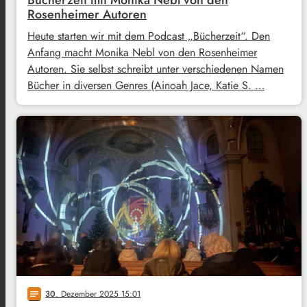
Bücherzeit mit Monika Nebl von den
Rosenheimer Autoren
Heute starten wir mit dem Podcast „Bücherzeit“. Den
Anfang macht Monika Nebl von den Rosenheimer
Autoren. Sie selbst schreibt unter verschiedenen Namen
Bücher in diversen Genres (Ainoah Jace, Katie S. …
30
. Dezember 2025 15:01
notes