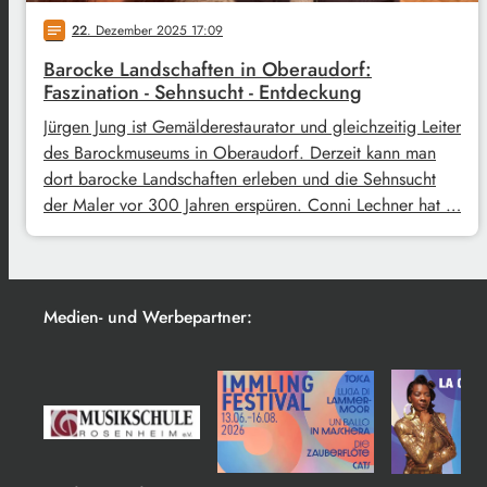
22
. Dezember 2025 17:09
notes
Barocke Landschaften in Oberaudorf:
Faszination - Sehnsucht - Entdeckung
Jürgen Jung ist Gemälderestaurator und gleichzeitig Leiter
des Barockmuseums in Oberaudorf. Derzeit kann man
dort barocke Landschaften erleben und die Sehnsucht
der Maler vor 300 Jahren erspüren. Conni Lechner hat …
Medien- und Werbepartner: