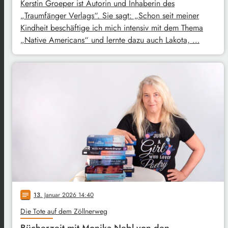
Kerstin Groeper ist Autorin und Inhaberin des
„Traumfänger Verlags“. Sie sagt: „Schon seit meiner
Kindheit beschäftige ich mich intensiv mit dem Thema
„Native Americans“ und lernte dazu auch Lakota, …
13
. Januar 2026 14:40
notes
Die Tote auf dem Zöllnerweg