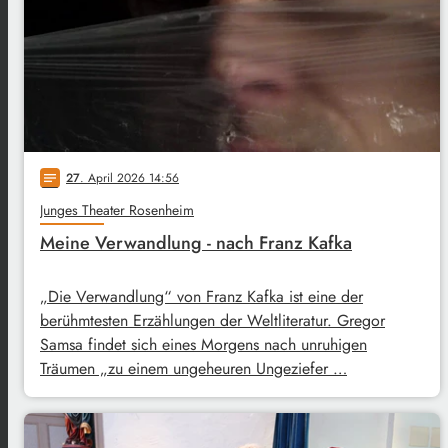
27
. April 2026 14:56
notes
Junges Theater Rosenheim
Meine Verwandlung - nach Franz Kafka
„Die Verwandlung“ von Franz Kafka ist eine der
berühmtesten Erzählungen der Weltliteratur. Gregor
Samsa findet sich eines Morgens nach unruhigen
Träumen „zu einem ungeheuren Ungeziefer …