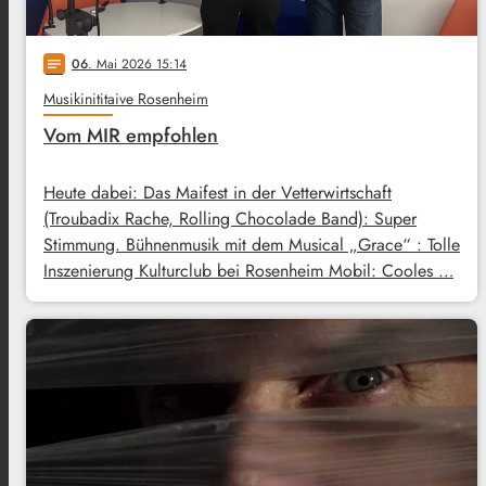
06
. Mai 2026 15:14
notes
Musikinititaive Rosenheim
Vom MIR empfohlen
Heute dabei: Das Maifest in der Vetterwirtschaft
(Troubadix Rache, Rolling Chocolade Band): Super
Stimmung. Bühnenmusik mit dem Musical „Grace“ : Tolle
Inszenierung Kulturclub bei Rosenheim Mobil: Cooles …