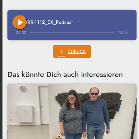
play_arrow
RR-1112_EX_Podcast
00:00
14:24
chevron_left
ZURÜCK
Das könnte Dich auch interessieren