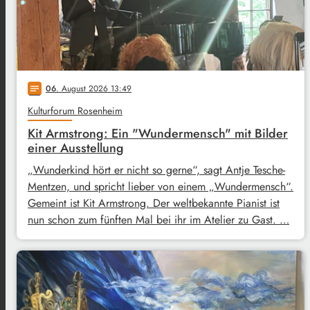
06
. August 2026 13:49
notes
Kulturforum Rosenheim
Kit Armstrong: Ein "Wundermensch" mit Bilder
einer Ausstellung
„Wunderkind hört er nicht so gerne“, sagt Antje Tesche-
Mentzen, und spricht lieber von einem „Wundermensch“.
Gemeint ist Kit Armstrong. Der weltbekannte Pianist ist
nun schon zum fünften Mal bei ihr im Atelier zu Gast. …