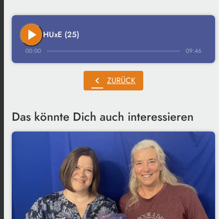
play_arrow
HUxE (25)
00:00
09:46
chevron_left
ZURÜCK
Das könnte Dich auch interessieren