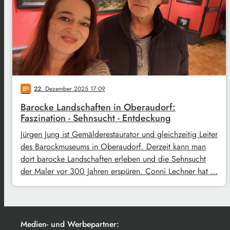
22
. Dezember 2025 17:09
notes
Barocke Landschaften in Oberaudorf:
Faszination - Sehnsucht - Entdeckung
Jürgen Jung ist Gemälderestaurator und gleichzeitig Leiter
des Barockmuseums in Oberaudorf. Derzeit kann man
dort barocke Landschaften erleben und die Sehnsucht
der Maler vor 300 Jahren erspüren. Conni Lechner hat …
Medien- und Werbepartner: