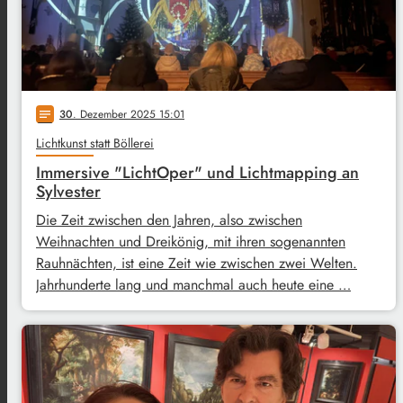
30
. Dezember 2025 15:01
notes
Lichtkunst statt Böllerei
Immersive "LichtOper" und Lichtmapping an
Sylvester
Die Zeit zwischen den Jahren, also zwischen
Weihnachten und Dreikönig, mit ihren sogenannten
Rauhnächten, ist eine Zeit wie zwischen zwei Welten.
Jahrhunderte lang und manchmal auch heute eine …