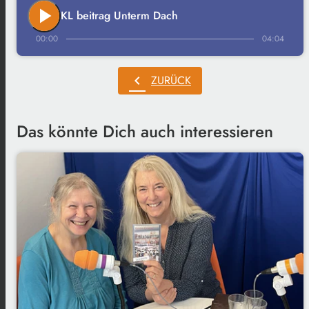
play_arrow
KL beitrag Unterm Dach
00:00
04:04
chevron_left
ZURÜCK
Das könnte Dich auch interessieren