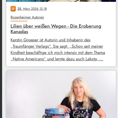
25
. März 2026 12:18
notes
Rosenheimer Autoren
Lilien über weißen Wegen - Die Eroberung
Kanadas
Kerstin Groeper ist Autorin und Inhaberin des
„Traumfänger Verlags“. Sie sagt: „Schon seit meiner
Kindheit beschäftige ich mich intensiv mit dem Thema
„Native Americans“ und lernte dazu auch Lakota, …