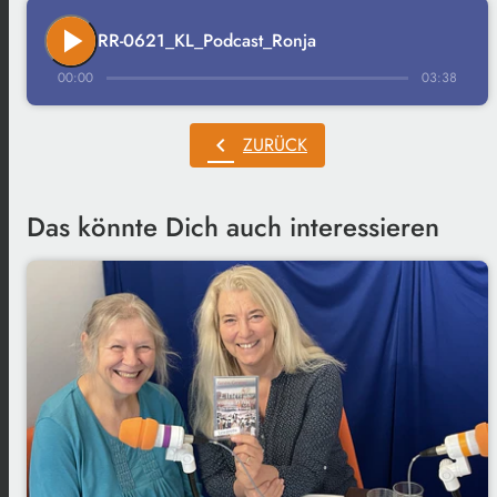
play_arrow
RR-0621_KL_Podcast_Ronja
00:00
03:38
chevron_left
ZURÜCK
Das könnte Dich auch interessieren