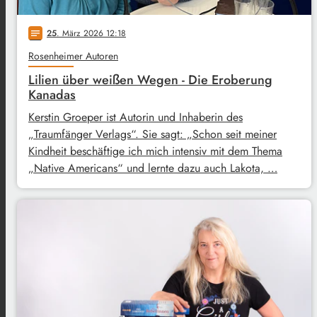
25
. März 2026 12:18
notes
Rosenheimer Autoren
Lilien über weißen Wegen - Die Eroberung
Kanadas
Kerstin Groeper ist Autorin und Inhaberin des
„Traumfänger Verlags“. Sie sagt: „Schon seit meiner
Kindheit beschäftige ich mich intensiv mit dem Thema
„Native Americans“ und lernte dazu auch Lakota, …