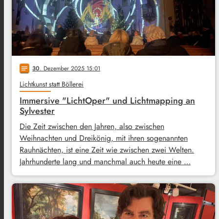
30
. Dezember 2025 15:01
notes
Lichtkunst statt Böllerei
Immersive "LichtOper" und Lichtmapping an
Sylvester
Die Zeit zwischen den Jahren, also zwischen
Weihnachten und Dreikönig, mit ihren sogenannten
Rauhnächten, ist eine Zeit wie zwischen zwei Welten.
Jahrhunderte lang und manchmal auch heute eine …