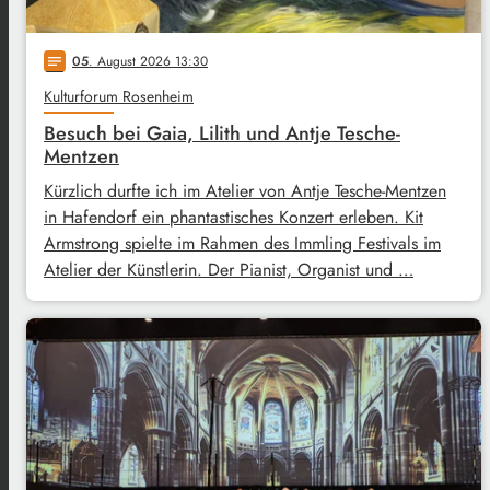
05
. August 2026 13:30
notes
Kulturforum Rosenheim
Besuch bei Gaia, Lilith und Antje Tesche-
Mentzen
Kürzlich durfte ich im Atelier von Antje Tesche-Mentzen
in Hafendorf ein phantastisches Konzert erleben. Kit
Armstrong spielte im Rahmen des Immling Festivals im
Atelier der Künstlerin. Der Pianist, Organist und …