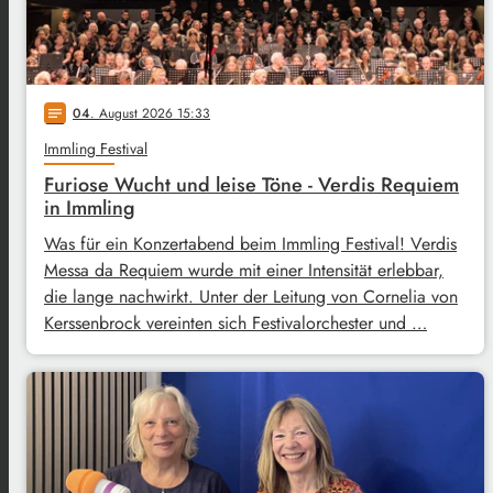
04
. August 2026 15:33
notes
Immling Festival
Furiose Wucht und leise Töne - Verdis Requiem
in Immling
Was für ein Konzertabend beim Immling Festival! Verdis
Messa da Requiem wurde mit einer Intensität erlebbar,
die lange nachwirkt. Unter der Leitung von Cornelia von
Kerssenbrock vereinten sich Festivalorchester und …