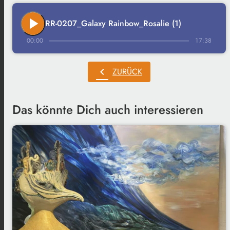
play_arrow
RR-0207_Galaxy Rainbow_Rosalie (1)
00:00
17:38
chevron_left
ZURÜCK
Das könnte Dich auch interessieren