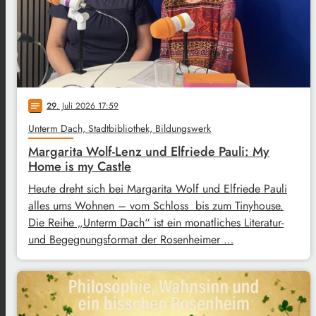
29
. Juli 2026 17:59
notes
Unterm Dach, Stadtbibliothek, Bildungswerk
Margarita Wolf-Lenz und Elfriede Pauli: My
Home is my Castle
Heute dreht sich bei Margarita Wolf und Elfriede Pauli
alles ums Wohnen – vom Schloss bis zum Tinyhouse.
Die Reihe „Unterm Dach“ ist ein monatliches Literatur-
und Begegnungsformat der Rosenheimer …