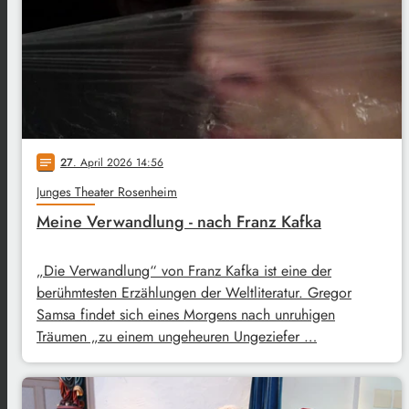
27
. April 2026 14:56
notes
Junges Theater Rosenheim
Meine Verwandlung - nach Franz Kafka
„Die Verwandlung“ von Franz Kafka ist eine der
berühmtesten Erzählungen der Weltliteratur. Gregor
Samsa findet sich eines Morgens nach unruhigen
Träumen „zu einem ungeheuren Ungeziefer …