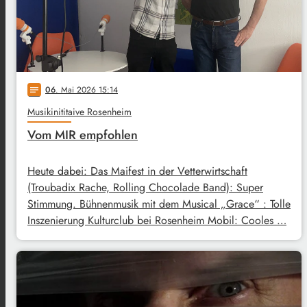
06
. Mai 2026 15:14
notes
Musikinititaive Rosenheim
Vom MIR empfohlen
Heute dabei: Das Maifest in der Vetterwirtschaft
(Troubadix Rache, Rolling Chocolade Band): Super
Stimmung. Bühnenmusik mit dem Musical „Grace“ : Tolle
Inszenierung Kulturclub bei Rosenheim Mobil: Cooles …