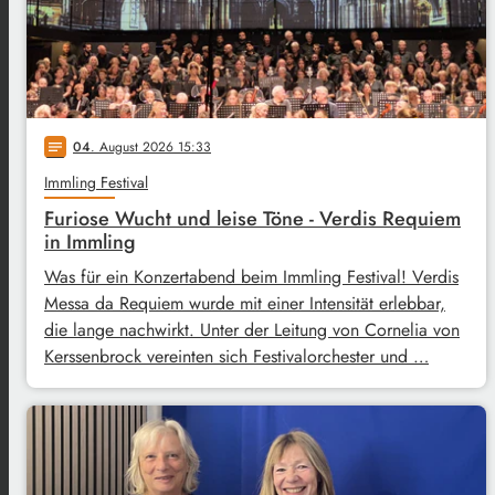
04
. August 2026 15:33
notes
Immling Festival
Furiose Wucht und leise Töne - Verdis Requiem
in Immling
Was für ein Konzertabend beim Immling Festival! Verdis
Messa da Requiem wurde mit einer Intensität erlebbar,
die lange nachwirkt. Unter der Leitung von Cornelia von
Kerssenbrock vereinten sich Festivalorchester und …