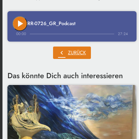
play_arrow
RR-0726_GR_Podcast
00:00
27:24
chevron_left
ZURÜCK
Das könnte Dich auch interessieren