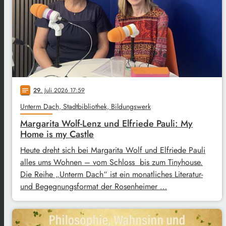
29
. Juli 2026 17:59
notes
Unterm Dach, Stadtbibliothek, Bildungswerk
Margarita Wolf-Lenz und Elfriede Pauli: My
Home is my Castle
Heute dreht sich bei Margarita Wolf und Elfriede Pauli
alles ums Wohnen – vom Schloss bis zum Tinyhouse.
Die Reihe „Unterm Dach“ ist ein monatliches Literatur-
und Begegnungsformat der Rosenheimer …