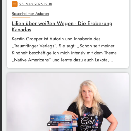
25
. März 2026 12:18
notes
Rosenheimer Autoren
Lilien über weißen Wegen - Die Eroberung
Kanadas
Kerstin Groeper ist Autorin und Inhaberin des
„Traumfänger Verlags“. Sie sagt: „Schon seit meiner
Kindheit beschäftige ich mich intensiv mit dem Thema
„Native Americans“ und lernte dazu auch Lakota, …