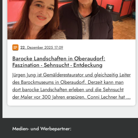
22
. Dezember 2025 17:09
notes
Barocke Landschaften in Oberaudorf:
Faszination - Sehnsucht - Entdeckung
Jürgen Jung ist Gemälderestaurator und gleichzeitig Leiter
des Barockmuseums in Oberaudorf. Derzeit kann man
dort barocke Landschaften erleben und die Sehnsucht
der Maler vor 300 Jahren erspüren. Conni Lechner hat …
Medien- und Werbepartner: