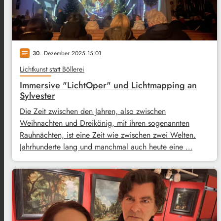
30
. Dezember 2025 15:01
notes
Lichtkunst statt Böllerei
Immersive "LichtOper" und Lichtmapping an
Sylvester
Die Zeit zwischen den Jahren, also zwischen
Weihnachten und Dreikönig, mit ihren sogenannten
Rauhnächten, ist eine Zeit wie zwischen zwei Welten.
Jahrhunderte lang und manchmal auch heute eine …