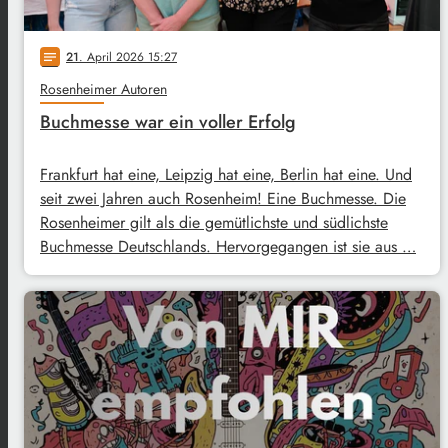
21
. April 2026 15:27
notes
Rosenheimer Autoren
Buchmesse war ein voller Erfolg
Frankfurt hat eine, Leipzig hat eine, Berlin hat eine. Und
seit zwei Jahren auch Rosenheim! Eine Buchmesse. Die
Rosenheimer gilt als die gemütlichste und südlichste
Buchmesse Deutschlands. Hervorgegangen ist sie aus …