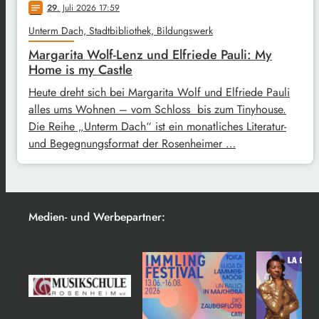
29
. Juli 2026 17:59
notes
Unterm Dach, Stadtbibliothek, Bildungswerk
Margarita Wolf-Lenz und Elfriede Pauli: My
Home is my Castle
Heute dreht sich bei Margarita Wolf und Elfriede Pauli
alles ums Wohnen – vom Schloss bis zum Tinyhouse.
Die Reihe „Unterm Dach“ ist ein monatliches Literatur-
und Begegnungsformat der Rosenheimer …
Medien- und Werbepartner: