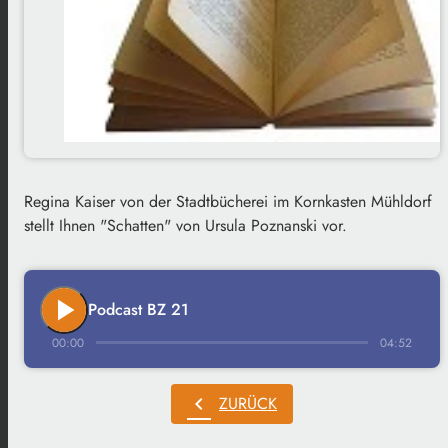
Regina Kaiser von der Stadtbücherei im Kornkasten Mühldorf
stellt Ihnen "Schatten" von Ursula Poznanski vor.
play_arrow
Podcast BZ 21
00:00
04:52
chevron_left
ZURÜCK