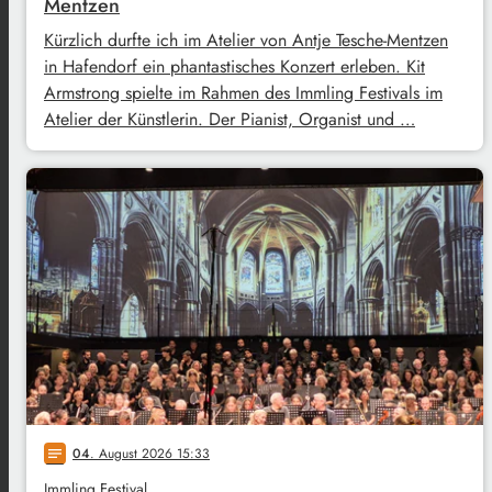
Mentzen
Kürzlich durfte ich im Atelier von Antje Tesche-Mentzen
in Hafendorf ein phantastisches Konzert erleben. Kit
Armstrong spielte im Rahmen des Immling Festivals im
Atelier der Künstlerin. Der Pianist, Organist und …
04
. August 2026 15:33
notes
Immling Festival