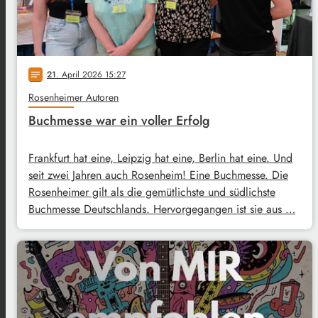
21
. April 2026 15:27
notes
Rosenheimer Autoren
Buchmesse war ein voller Erfolg
Frankfurt hat eine, Leipzig hat eine, Berlin hat eine. Und
seit zwei Jahren auch Rosenheim! Eine Buchmesse. Die
Rosenheimer gilt als die gemütlichste und südlichste
Buchmesse Deutschlands. Hervorgegangen ist sie aus …