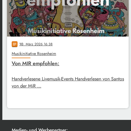
10
. März 2026 16:38
notes
Musikinitiative Rosenheim
Von MIR empfohlen:
Handverlesene Livemusik-Events Handverlesen von Santos
von der MiR …
Medien- und Werbepartner: