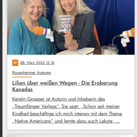
25
. März 2026 12:18
notes
Rosenheimer Autoren
Lilien über weißen Wegen - Die Eroberung
Kanadas
Kerstin Groeper ist Autorin und Inhaberin des
„Traumfänger Verlags“. Sie sagt: „Schon seit meiner
Kindheit beschäftige ich mich intensiv mit dem Thema
„Native Americans“ und lernte dazu auch Lakota, …