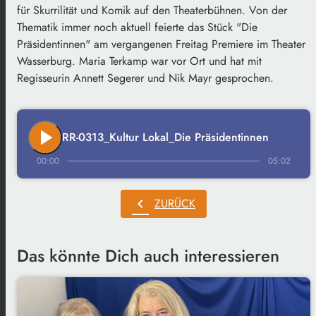
für Skurrilität und Komik auf den Theaterbühnen.
Von der
Thematik immer noch aktuell feierte das Stück "Die
Präsidentinnen" am vergangenen Freitag Premiere im Theater
Wasserburg. Maria Terkamp war vor Ort und hat mit
Regisseurin Annett Segerer und Nik Mayr gesprochen.
play_arrow
RR-0313_Kultur Lokal_Die Präsidentinnen
00:00
05:02
chevron_left
ZURÜCK
Das könnte Dich auch interessieren