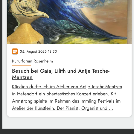
05
. August 2026 13:30
notes
Kulturforum Rosenheim
Besuch bei Gaia, Lilith und Antje Tesche-
Mentzen
Kürzlich durfte ich im Atelier von Antje Tesche-Mentzen
in Hafendorf ein phantastisches Konzert erleben. Kit
Armstrong spielte im Rahmen des Immling Festivals im
Atelier der Künstlerin. Der Pianist, Organist und …