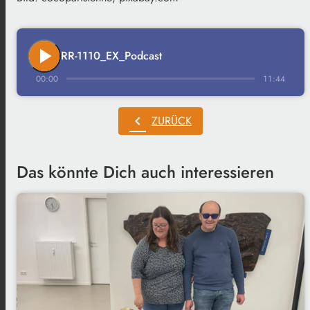
play_arrow
RR-1110_EX_Podcast
00:00
11:44
chevron_left
ZURÜCK
Das könnte Dich auch interessieren