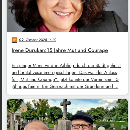
09
. Oktober 2025 16:19
notes
Irene Durukan:15 Jahre Mut und Courage
Ein junger Mann wird in Aibling durch die Stadt gehetzt
und brutal zusammen geschlagen. Das war der Anlass
für „Mut und Courage“. Jetzt konnte der Verein sein 15-
jähriges feiern. Ein Gespräch mit der Gründerin und …