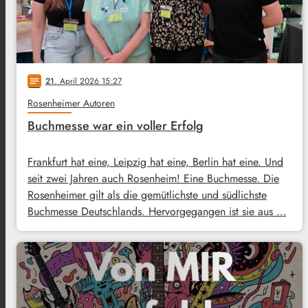
21
. April 2026 15:27
notes
Rosenheimer Autoren
Buchmesse war ein voller Erfolg
Frankfurt hat eine, Leipzig hat eine, Berlin hat eine. Und
seit zwei Jahren auch Rosenheim! Eine Buchmesse. Die
Rosenheimer gilt als die gemütlichste und südlichste
Buchmesse Deutschlands. Hervorgegangen ist sie aus …