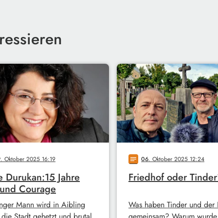
ressieren
9
. Oktober 2025 16:19
06
. Oktober 2025 12:24
notes
e Durukan:15 Jahre
Friedhof oder Tinde
 und Courage
unger Mann wird in Aibling
Was haben Tinder und der 
 die Stadt gehetzt und brutal
gemeinsam? Warum wurde 