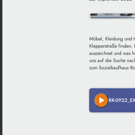
Möbel, Kleidung und t
Klepperstraße finden.
auszeichnet und was h
uns auf die Suche na
zum Sozialkaufhaus R
play_arrow
RR-0922_EX