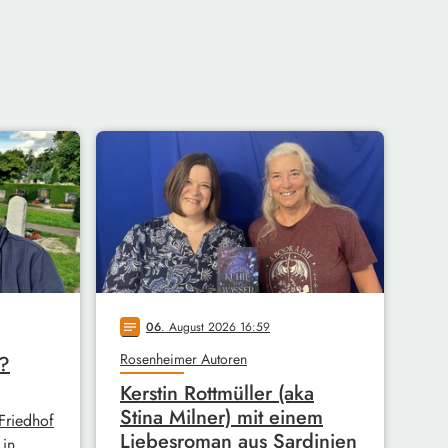
06
. August 2026 16:59
notes
Rosenheimer Autoren
r?
Kerstin Rottmüller (aka
Stina Milner) mit einem
Friedhof
Liebesroman aus Sardinien
in