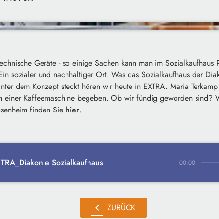
echnische Geräte - so einige Sachen kann man im Sozialkaufhaus 
 Ein sozialer und nachhaltiger Ort. Was das Sozialkaufhaus der Di
inter dem Konzept steckt hören wir heute in EXTRA. Maria Terkamp
ch einer Kaffeemaschine begeben. Ob wir fündig geworden sind?
W
osenheim finden Sie
hier
.
TRA_Diakonie Sozialkaufhaus
00:00
chevron_left
ZURÜCK