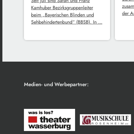
Seit Juli sind Sarah und Franz
zusam
Kamhuber Bezirksgruppenleiter
der A
beim „Bayerischen Blinden und
Sehbehindertenbund“ (BBSB). In …
Medien- und Werbepartner: