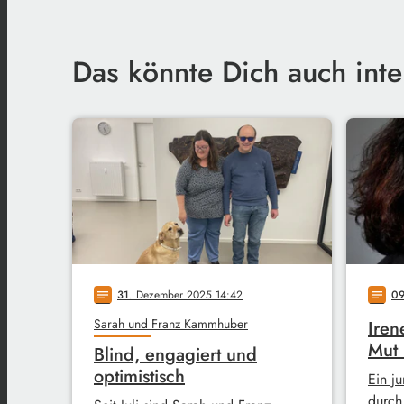
Das könnte Dich auch inte
31
. Dezember 2025 14:42
0
notes
notes
Sarah und Franz Kammhuber
Iren
Mut
Blind, engagiert und
optimistisch
Ein j
durch