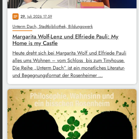
29
. Juli 2026 17:59
notes
Unterm Dach, Stadtbibliothek, Bildungswerk
Margarita Wolf-Lenz und Elfriede Pauli: My
Home is my Castle
Heute dreht sich bei Margarita Wolf und Elfriede Pauli
alles ums Wohnen – vom Schloss bis zum Tinyhouse.
Die Reihe „Unterm Dach“ ist ein monatliches Literatur-
und Begegnungsformat der Rosenheimer …