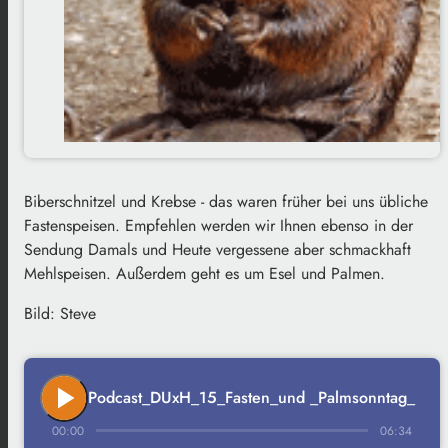
Biberschnitzel und Krebse - das waren
früher bei uns übliche
Fastenspeisen. Empfehlen werden wir Ihnen ebenso in der
Sendung Damals und Heute vergessene aber schmackhaft
Mehlspeisen. Außerdem geht es um Esel und Palmen.
Bild: Steve
play_arrow
Podcast_DUxH_15_Fasten_und _Palmsonntag_
00:00
06:34