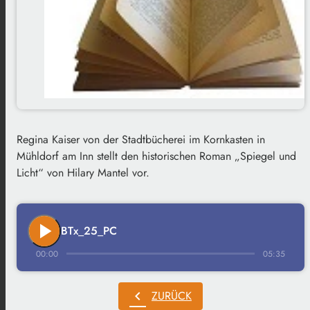
Regina Kaiser von der Stadtbücherei im Kornkasten in
Mühldorf am Inn stellt den historischen Roman „Spiegel und
Licht“ von Hilary Mantel vor.
play_arrow
BTx_25_PC
00:00
05:35
chevron_left
ZURÜCK