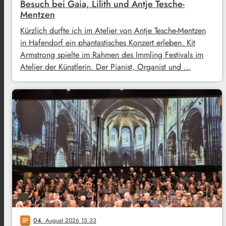
Besuch bei Gaia, Lilith und Antje Tesche-
Mentzen
Kürzlich durfte ich im Atelier von Antje Tesche-Mentzen
in Hafendorf ein phantastisches Konzert erleben. Kit
Armstrong spielte im Rahmen des Immling Festivals im
Atelier der Künstlerin. Der Pianist, Organist und …
04
. August 2026 15:33
notes