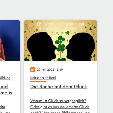
29
. Juli 2026 16:49
notes
Unterm Dach, Stadtbibliothek, Bildungswerk
Knirsch trifft Betzl
 und
Die Sache mit dem Glück
ome is
Warum ist Glück so vergänglich?
ita
Oder gibt es das dauerhafte Glück
es ums
doch? Was sagen Philosophen von