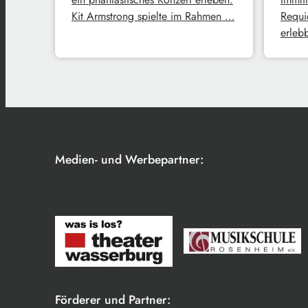
Kit Armstrong spielte im Rahmen …
Requi
erleb
Medien- und Werbepartner:
Förderer und Partner: