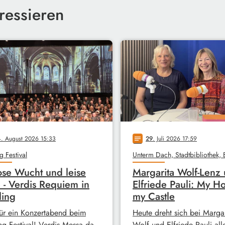
ressieren
4
. August 2026 15:33
29
. Juli 2026 17:59
notes
g Festival
ose Wucht und leise
Margarita Wolf-Lenz
 - Verdis Requiem in
Elfriede Pauli: My H
ling
my Castle
ür ein Konzertabend beim
Heute dreht sich bei Margar
ng Festival! Verdis Messa da
Wolf und Elfriede Pauli all