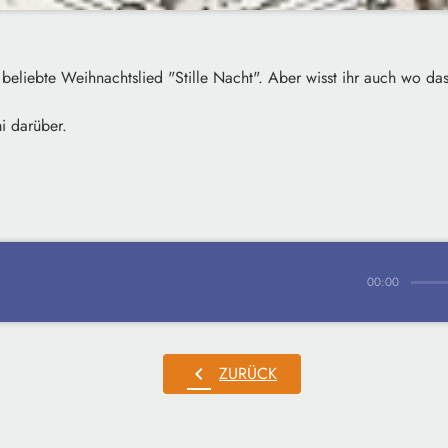
 beliebte Weihnachtslied "Stille Nacht". Aber wisst ihr auch wo d
i darüber.
00:00
chevron_left
ZURÜCK