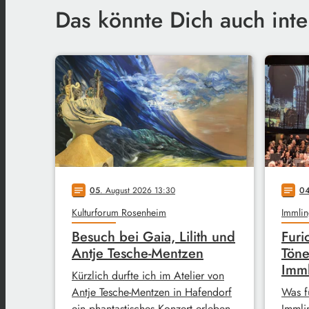
Das könnte Dich auch inte
05
. August 2026 13:30
0
notes
notes
Kulturforum Rosenheim
Immlin
Besuch bei Gaia, Lilith und
Furi
Antje Tesche-Mentzen
Töne
Imm
Kürzlich durfte ich im Atelier von
Antje Tesche-Mentzen in Hafendorf
Was f
ein phantastisches Konzert erleben.
Immli