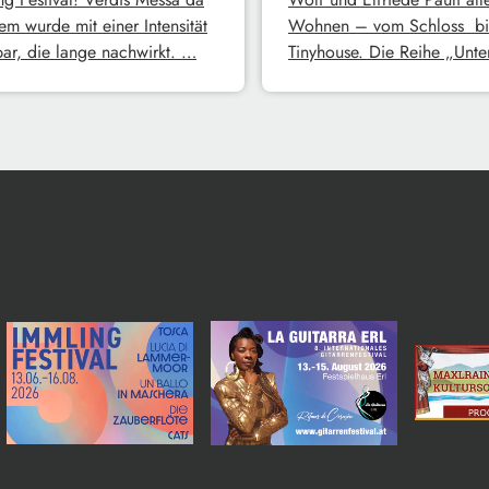
em wurde mit einer Intensität
Wohnen – vom Schloss bi
bar, die lange nachwirkt. …
Tinyhouse. Die Reihe „Unt