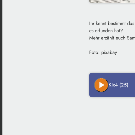
Ihr kennt bestimmt das
es erfunden hat?
Mehr erzählt euch Sam
Foto: pixabay
play_arrow
KIx4 (25)