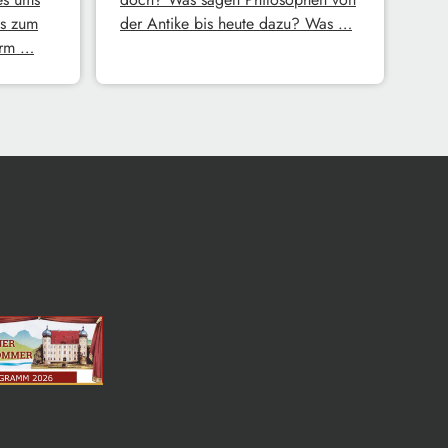
s zum
der Antike bis heute dazu? Was …
erm …