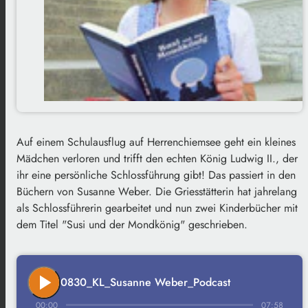
Auf einem Schulausflug auf Herrenchiemsee geht ein kleines
Mädchen verloren und trifft den echten König Ludwig II., der
ihr eine persönliche Schlossführung gibt! Das passiert in den
Büchern von Susanne Weber. Die Griesstätterin hat jahrelang
als Schlossführerin gearbeitet und nun zwei Kinderbücher mit
dem Titel "Susi und der Mondkönig" geschrieben.
play_arrow
0830_KL_Susanne Weber_Podcast
00:00
07:58