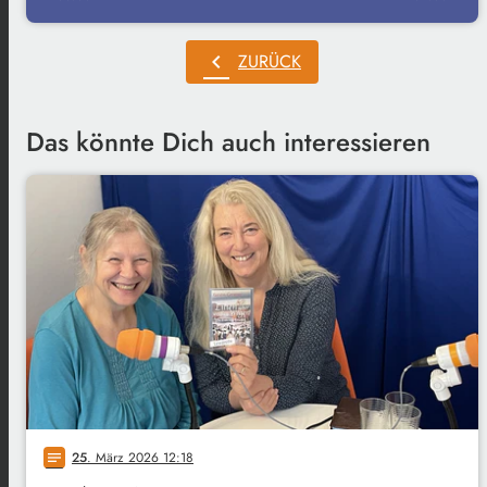
chevron_left
ZURÜCK
Das könnte Dich auch interessieren
25
. März 2026 12:18
notes