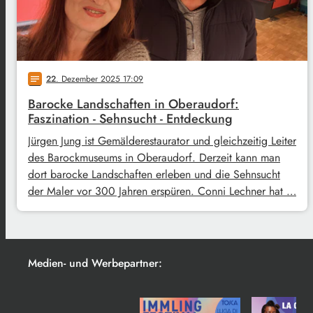
22
. Dezember 2025 17:09
notes
Barocke Landschaften in Oberaudorf:
Faszination - Sehnsucht - Entdeckung
Jürgen Jung ist Gemälderestaurator und gleichzeitig Leiter
des Barockmuseums in Oberaudorf. Derzeit kann man
dort barocke Landschaften erleben und die Sehnsucht
der Maler vor 300 Jahren erspüren. Conni Lechner hat …
Medien- und Werbepartner: