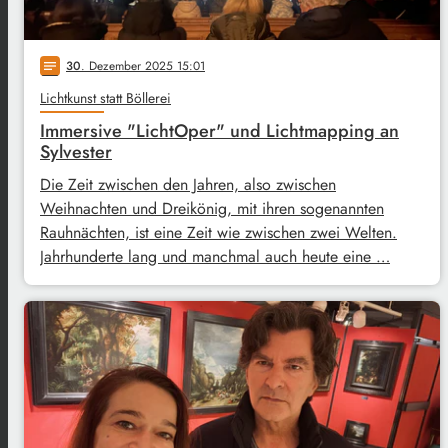
30
. Dezember 2025 15:01
notes
Lichtkunst statt Böllerei
Immersive "LichtOper" und Lichtmapping an
Sylvester
Die Zeit zwischen den Jahren, also zwischen
Weihnachten und Dreikönig, mit ihren sogenannten
Rauhnächten, ist eine Zeit wie zwischen zwei Welten.
Jahrhunderte lang und manchmal auch heute eine …