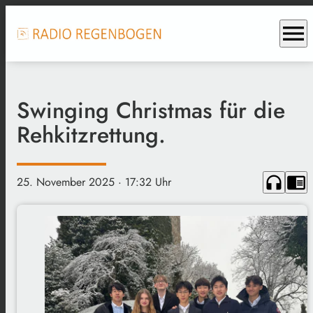
menu
Swinging Christmas für die
Rehkitzrettung.
headphones
chrome_reader_mode
25. November 2025
· 17:32 Uhr