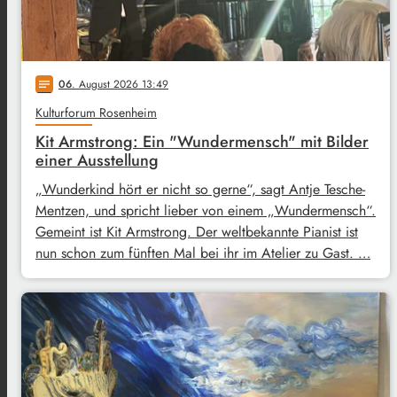
06
. August 2026 13:49
notes
Kulturforum Rosenheim
Kit Armstrong: Ein "Wundermensch" mit Bilder
einer Ausstellung
„Wunderkind hört er nicht so gerne“, sagt Antje Tesche-
Mentzen, und spricht lieber von einem „Wundermensch“.
Gemeint ist Kit Armstrong. Der weltbekannte Pianist ist
nun schon zum fünften Mal bei ihr im Atelier zu Gast. …