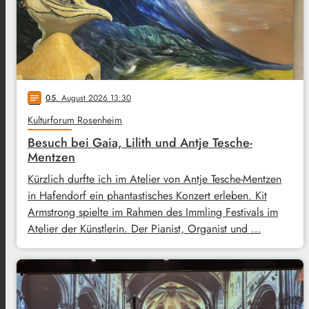
05
. August 2026 13:30
notes
Kulturforum Rosenheim
Besuch bei Gaia, Lilith und Antje Tesche-
Mentzen
Kürzlich durfte ich im Atelier von Antje Tesche-Mentzen
in Hafendorf ein phantastisches Konzert erleben. Kit
Armstrong spielte im Rahmen des Immling Festivals im
Atelier der Künstlerin. Der Pianist, Organist und …