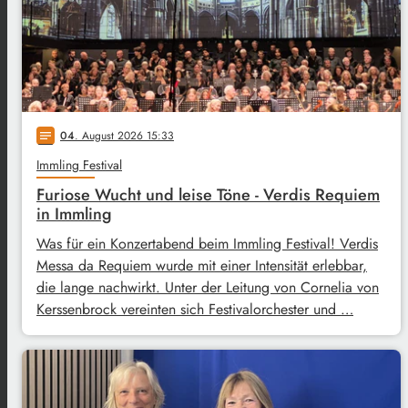
04
. August 2026 15:33
notes
Immling Festival
Furiose Wucht und leise Töne - Verdis Requiem
in Immling
Was für ein Konzertabend beim Immling Festival! Verdis
Messa da Requiem wurde mit einer Intensität erlebbar,
die lange nachwirkt. Unter der Leitung von Cornelia von
Kerssenbrock vereinten sich Festivalorchester und …