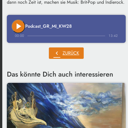
dann noch Zeit ist, machen sie Musik: Brit-Pop und Indierock.
play_arrow
Podcast_GR_MI_KW28
00:00
13:42
chevron_left
ZURÜCK
Das könnte Dich auch interessieren