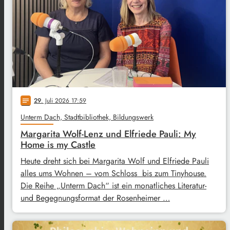
29
. Juli 2026 17:59
notes
Unterm Dach, Stadtbibliothek, Bildungswerk
Margarita Wolf-Lenz und Elfriede Pauli: My
Home is my Castle
Heute dreht sich bei Margarita Wolf und Elfriede Pauli
alles ums Wohnen – vom Schloss bis zum Tinyhouse.
Die Reihe „Unterm Dach“ ist ein monatliches Literatur-
und Begegnungsformat der Rosenheimer …