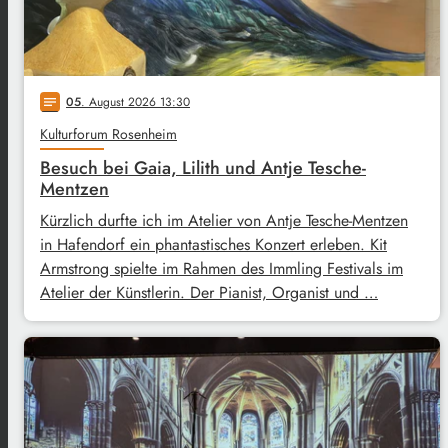
05
. August 2026 13:30
notes
Kulturforum Rosenheim
Besuch bei Gaia, Lilith und Antje Tesche-
Mentzen
Kürzlich durfte ich im Atelier von Antje Tesche-Mentzen
in Hafendorf ein phantastisches Konzert erleben. Kit
Armstrong spielte im Rahmen des Immling Festivals im
Atelier der Künstlerin. Der Pianist, Organist und …