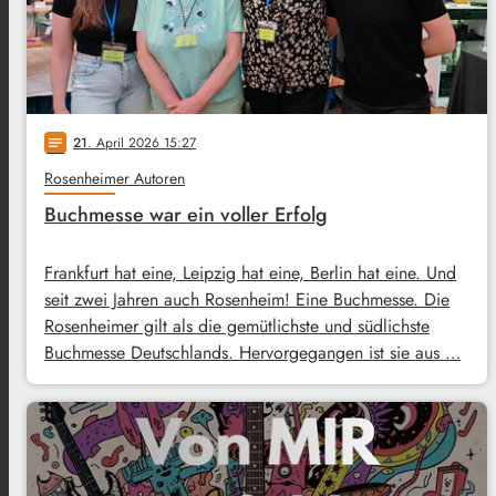
21
. April 2026 15:27
notes
Rosenheimer Autoren
Buchmesse war ein voller Erfolg
Frankfurt hat eine, Leipzig hat eine, Berlin hat eine. Und
seit zwei Jahren auch Rosenheim! Eine Buchmesse. Die
Rosenheimer gilt als die gemütlichste und südlichste
Buchmesse Deutschlands. Hervorgegangen ist sie aus …