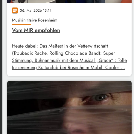
06
. Mai 2026 15:14
notes
Musikinititaive Rosenheim
Vom MIR empfohlen
Heute dabei: Das Maifest in der Vetterwirtschaft
(Troubadix Rache, Rolling Chocolade Band): Super
Stimmung. Bühnenmusik mit dem Musical „Grace“ : Tolle
Inszenierung Kulturclub bei Rosenheim Mobil: Cooles …