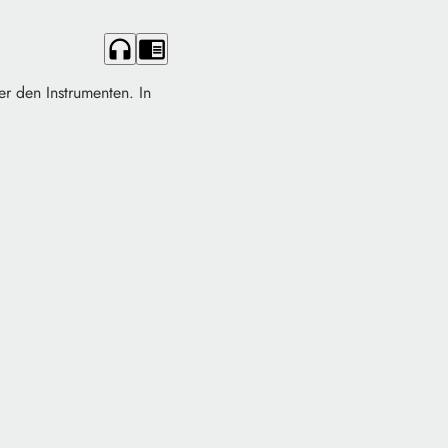
headphones
chrome_reader_mode
er den Instrumenten. In