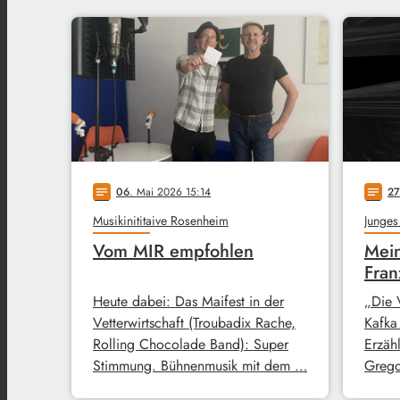
06
. Mai 2026 15:14
27
notes
notes
Musikinititaive Rosenheim
Junges
Vom MIR empfohlen
Mein
Fran
Heute dabei: Das Maifest in der
„Die 
Vetterwirtschaft (Troubadix Rache,
Kafka
Rolling Chocolade Band): Super
Erzähl
Stimmung. Bühnenmusik mit dem …
Grego