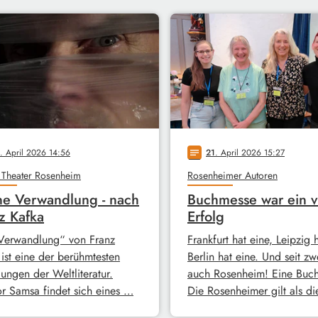
. April 2026 14:56
21
. April 2026 15:27
notes
 Theater Rosenheim
Rosenheimer Autoren
e Verwandlung - nach
Buchmesse war ein v
z Kafka
Erfolg
Verwandlung“ von Franz
Frankfurt hat eine, Leipzig 
 ist eine der berühmtesten
Berlin hat eine. Und seit zw
ungen der Weltliteratur.
auch Rosenheim! Eine Buc
r Samsa findet sich eines …
Die Rosenheimer gilt als d