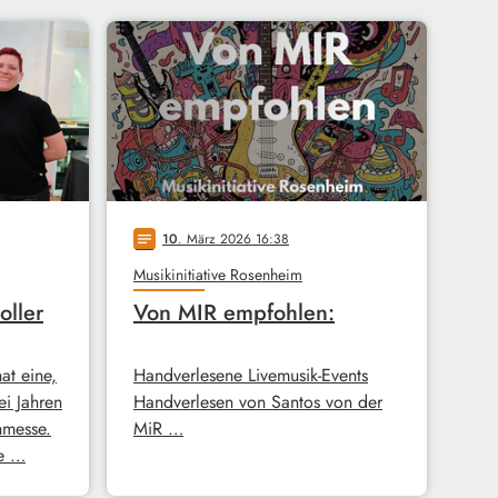
10
. März 2026 16:38
notes
Musikinitiative Rosenheim
oller
Von MIR empfohlen:
hat eine,
Handverlesene Livemusik-Events
ei Jahren
Handverlesen von Santos von der
hmesse.
MiR …
ie …