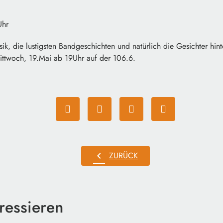
Uhr
sik, die lustigsten Bandgeschichten und natürlich die Gesichter hint
ttwoch, 19.Mai ab 19Uhr auf der 106.6.
chevron_left
ZURÜCK
ressieren