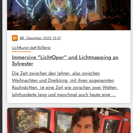
30
. Dezember 2025 15:01
notes
Lichtkunst statt Böllerei
Immersive "LichtOper" und Lichtmapping an
Sylvester
Die Zeit zwischen den Jahren, also zwischen
Weihnachten und Dreikönig, mit ihren sogenannten
Rauhnächten, ist eine Zeit wie zwischen zwei Welten.
Jahrhunderte lang und manchmal auch heute eine …