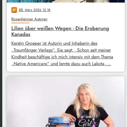
25
. März 2026 12:18
notes
Rosenheimer Autoren
Lilien über weißen Wegen - Die Eroberung
Kanadas
Kerstin Groeper ist Autorin und Inhaberin des
„Traumfänger Verlags“. Sie sagt: „Schon seit meiner
Kindheit beschäftige ich mich intensiv mit dem Thema
„Native Americans“ und lernte dazu auch Lakota, …