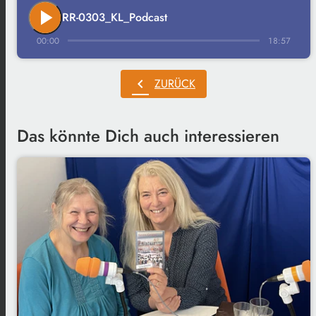
play_arrow
RR-0303_KL_Podcast
00:00
18:57
chevron_left
ZURÜCK
Das könnte Dich auch interessieren