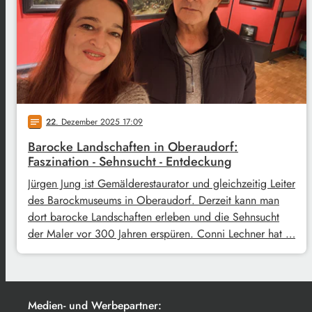
22
. Dezember 2025 17:09
notes
Barocke Landschaften in Oberaudorf:
Faszination - Sehnsucht - Entdeckung
Jürgen Jung ist Gemälderestaurator und gleichzeitig Leiter
des Barockmuseums in Oberaudorf. Derzeit kann man
dort barocke Landschaften erleben und die Sehnsucht
der Maler vor 300 Jahren erspüren. Conni Lechner hat …
Medien- und Werbepartner: