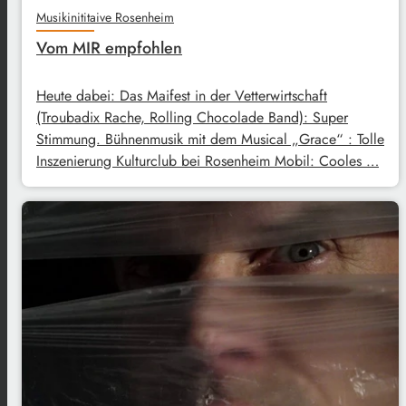
Musikinititaive Rosenheim
Vom MIR empfohlen
Heute dabei: Das Maifest in der Vetterwirtschaft
(Troubadix Rache, Rolling Chocolade Band): Super
Stimmung. Bühnenmusik mit dem Musical „Grace“ : Tolle
Inszenierung Kulturclub bei Rosenheim Mobil: Cooles …