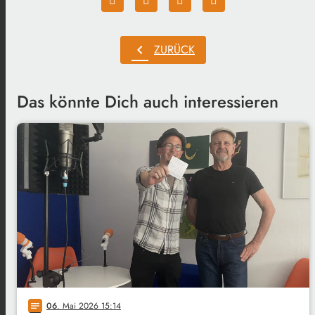
chevron_left
ZURÜCK
Das könnte Dich auch interessieren
06
. Mai 2026 15:14
notes