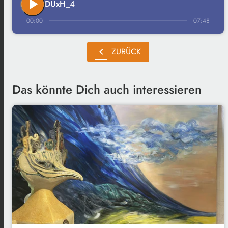
play_arrow
DUxH_4
00:00
07:48
chevron_left
ZURÜCK
Das könnte Dich auch interessieren