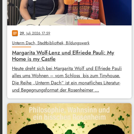
29
. Juli 2026 17:59
notes
Unterm Dach, Stadtbibliothek, Bildungswerk
Margarita Wolf-Lenz und Elfriede Pauli: My
Home is my Castle
Heute dreht sich bei Margarita Wolf und Elfriede Pauli
alles ums Wohnen – vom Schloss bis zum Tinyhouse.
Die Reihe „Unterm Dach“ ist ein monatliches Literatur-
und Begegnungsformat der Rosenheimer …