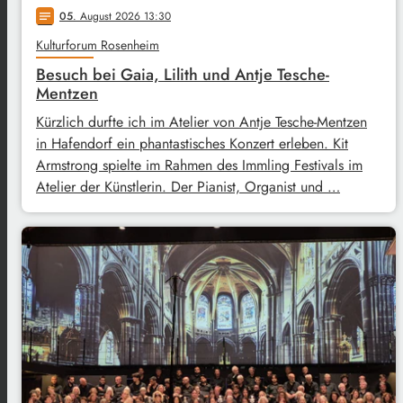
05
. August 2026 13:30
notes
Kulturforum Rosenheim
Besuch bei Gaia, Lilith und Antje Tesche-
Mentzen
Kürzlich durfte ich im Atelier von Antje Tesche-Mentzen
in Hafendorf ein phantastisches Konzert erleben. Kit
Armstrong spielte im Rahmen des Immling Festivals im
Atelier der Künstlerin. Der Pianist, Organist und …