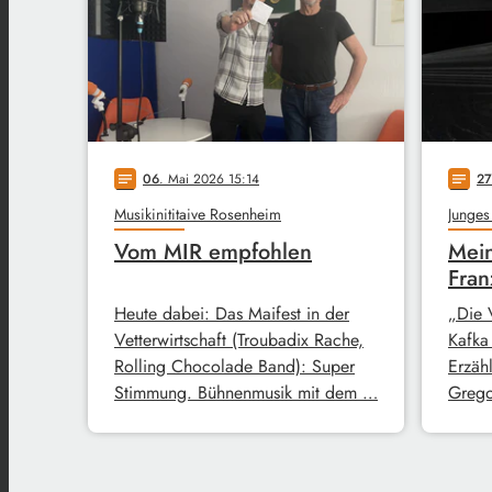
06
. Mai 2026 15:14
27
notes
notes
Musikinititaive Rosenheim
Junges
Vom MIR empfohlen
Mein
Fran
Heute dabei: Das Maifest in der
„Die 
Vetterwirtschaft (Troubadix Rache,
Kafka
Rolling Chocolade Band): Super
Erzähl
Stimmung. Bühnenmusik mit dem …
Grego