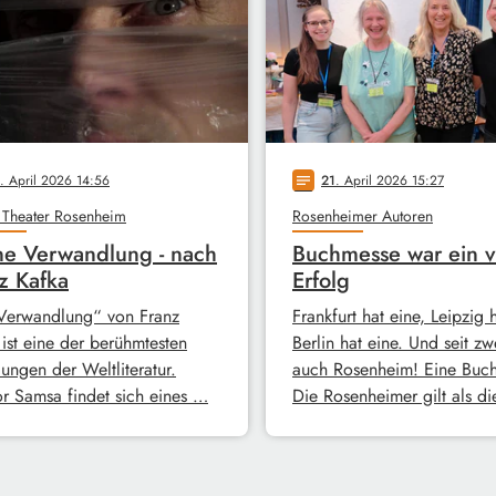
. April 2026 14:56
21
. April 2026 15:27
notes
 Theater Rosenheim
Rosenheimer Autoren
e Verwandlung - nach
Buchmesse war ein v
z Kafka
Erfolg
Verwandlung“ von Franz
Frankfurt hat eine, Leipzig 
 ist eine der berühmtesten
Berlin hat eine. Und seit zw
ungen der Weltliteratur.
auch Rosenheim! Eine Buc
r Samsa findet sich eines …
Die Rosenheimer gilt als d