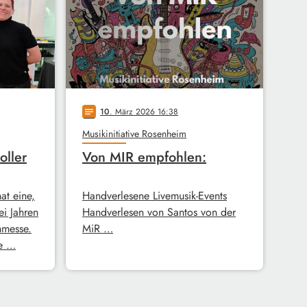
10
. März 2026 16:38
notes
Musikinitiative Rosenheim
oller
Von MIR empfohlen:
hat eine,
Handverlesene Livemusik-Events
ei Jahren
Handverlesen von Santos von der
hmesse.
MiR …
ie …