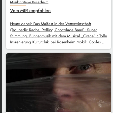
Musikinititaive Rosenheim
Vom MIR empfohlen
Heute dabei: Das Maifest in der Vetterwirtschaft
(Troubadix Rache, Rolling Chocolade Band): Super
Stimmung. Bühnenmusik mit dem Musical „Grace“ : Tolle
Inszenierung Kulturclub bei Rosenheim Mobil: Cooles …