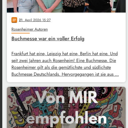
21
. April 2026 15:27
notes
Rosenheimer Autoren
Buchmesse war ein voller Erfolg
Frankfurt hat eine, Leipzig hat eine, Berlin hat eine. Und
seit zwei Jahren auch Rosenheim! Eine Buchmesse. Die
Rosenheimer gilt als die gemütlichste und südlichste
Buchmesse Deutschlands. Hervorgegangen ist sie aus …