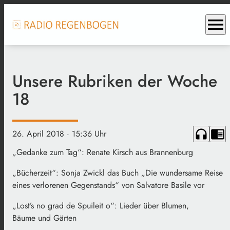
menu
Unsere Rubriken der Woche
18
headphones
chrome_reader_mode
26. April 2018
· 15:36 Uhr
„Gedanke zum Tag“: Renate Kirsch aus Brannenburg
„Bücherzeit“: Sonja Zwickl das Buch „Die wundersame Reise
eines verlorenen Gegenstands“ von Salvatore Basile vor
„Lost’s no grad de Spuileit o“: Lieder über Blumen,
Bäume und Gärten