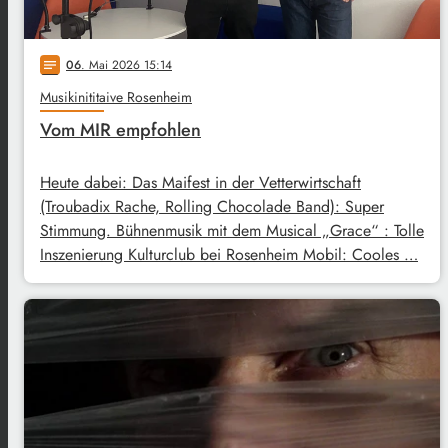
06
. Mai 2026 15:14
notes
Musikinititaive Rosenheim
Vom MIR empfohlen
Heute dabei: Das Maifest in der Vetterwirtschaft
(Troubadix Rache, Rolling Chocolade Band): Super
Stimmung. Bühnenmusik mit dem Musical „Grace“ : Tolle
Inszenierung Kulturclub bei Rosenheim Mobil: Cooles …