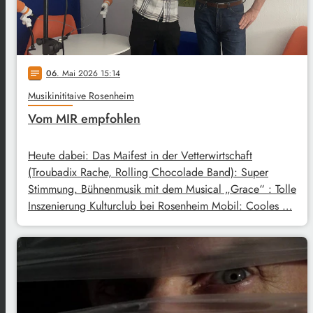
06
. Mai 2026 15:14
notes
Musikinititaive Rosenheim
Vom MIR empfohlen
Heute dabei: Das Maifest in der Vetterwirtschaft
(Troubadix Rache, Rolling Chocolade Band): Super
Stimmung. Bühnenmusik mit dem Musical „Grace“ : Tolle
Inszenierung Kulturclub bei Rosenheim Mobil: Cooles …