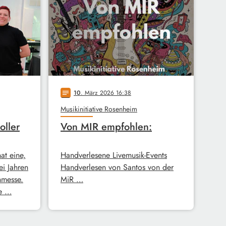
10
. März 2026 16:38
notes
Musikinitiative Rosenheim
oller
Von MIR empfohlen:
hat eine,
Handverlesene Livemusik-Events
ei Jahren
Handverlesen von Santos von der
hmesse.
MiR …
ie …