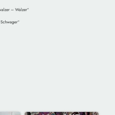
bwalzer – Walzer“
m Schwager“