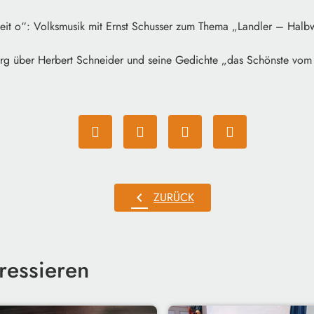
ileit o“: Volksmusik mit Ernst Schusser zum Thema „Landler – Hal
örg über Herbert Schneider und seine Gedichte „das Schönste vo
chevron_left
ZURÜCK
ressieren