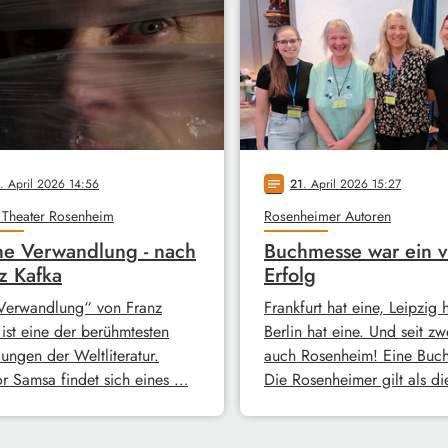
. April 2026 14:56
21
. April 2026 15:27
notes
 Theater Rosenheim
Rosenheimer Autoren
e Verwandlung - nach
Buchmesse war ein v
z Kafka
Erfolg
Verwandlung“ von Franz
Frankfurt hat eine, Leipzig 
 ist eine der berühmtesten
Berlin hat eine. Und seit zw
ungen der Weltliteratur.
auch Rosenheim! Eine Buc
r Samsa findet sich eines …
Die Rosenheimer gilt als d