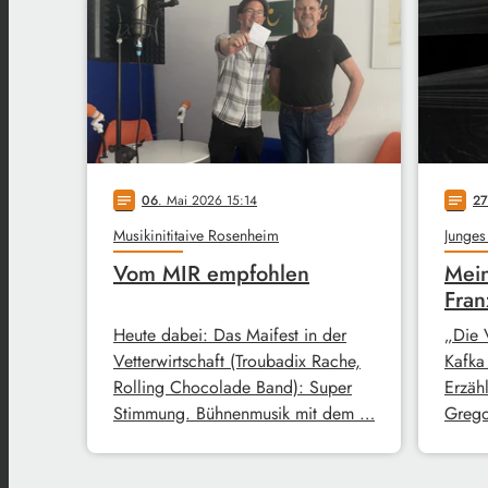
06
. Mai 2026 15:14
27
notes
notes
Musikinititaive Rosenheim
Junges
Vom MIR empfohlen
Mein
Fran
Heute dabei: Das Maifest in der
„Die 
Vetterwirtschaft (Troubadix Rache,
Kafka
Rolling Chocolade Band): Super
Erzähl
Stimmung. Bühnenmusik mit dem …
Grego