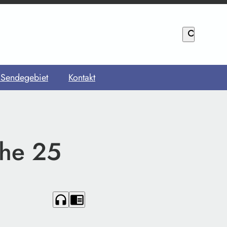
search
 Sendegebiet
Kontakt
che 25
headphones
chrome_reader_mode