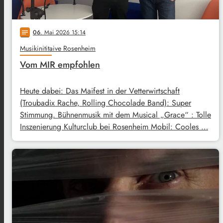
06
. Mai 2026 15:14
notes
Musikinititaive Rosenheim
Vom MIR empfohlen
Heute dabei: Das Maifest in der Vetterwirtschaft
(Troubadix Rache, Rolling Chocolade Band): Super
Stimmung. Bühnenmusik mit dem Musical „Grace“ : Tolle
Inszenierung Kulturclub bei Rosenheim Mobil: Cooles …