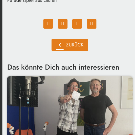
Paradeisspiel aus Laufen
chevron_left
ZURÜCK
Das könnte Dich auch interessieren