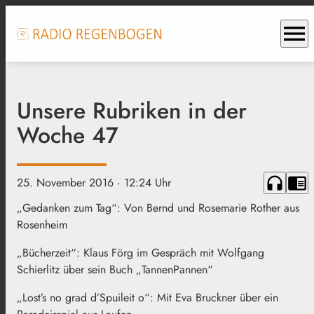
menu
Unsere Rubriken in der
Woche 47
headphones
chrome_reader_mode
25. November 2016
· 12:24 Uhr
„Gedanken zum Tag“: Von Bernd und Rosemarie Rother aus
Rosenheim
„Bücherzeit“: Klaus Förg im Gespräch mit Wolfgang
Schierlitz über sein Buch „TannenPannen“
„Lost’s no grad d’Spuileit o“: Mit Eva Bruckner über ein