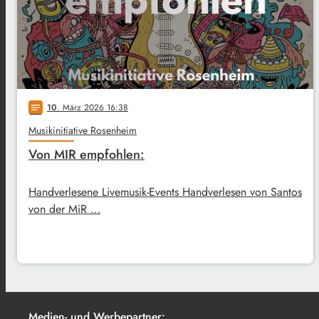
10
. März 2026 16:38
notes
Musikinitiative Rosenheim
Von MIR empfohlen:
Handverlesene Livemusik-Events Handverlesen von Santos
von der MiR …
Medien- und Werbepartner: