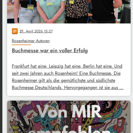
21
. April 2026 15:27
notes
Rosenheimer Autoren
Buchmesse war ein voller Erfolg
Frankfurt hat eine, Leipzig hat eine, Berlin hat eine. Und
seit zwei Jahren auch Rosenheim! Eine Buchmesse. Die
Rosenheimer gilt als die gemütlichste und südlichste
Buchmesse Deutschlands. Hervorgegangen ist sie aus …