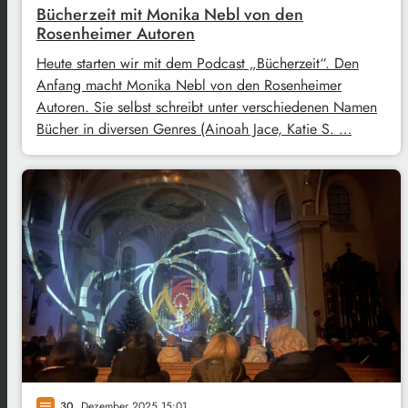
Bücherzeit mit Monika Nebl von den
Rosenheimer Autoren
Heute starten wir mit dem Podcast „Bücherzeit“. Den
Anfang macht Monika Nebl von den Rosenheimer
Autoren. Sie selbst schreibt unter verschiedenen Namen
Bücher in diversen Genres (Ainoah Jace, Katie S. …
30
. Dezember 2025 15:01
notes