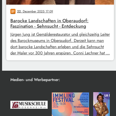
22
. Dezember 2025 17:09
notes
Barocke Landschaften in Oberaudorf:
Faszination - Sehnsucht - Entdeckung
Jürgen Jung ist Gemälderestaurator und gleichzeitig Leiter
des Barockmuseums in Oberaudorf. Derzeit kann man
dort barocke Landschaften erleben und die Sehnsucht
der Maler vor 300 Jahren erspüren. Conni Lechner hat …
Medien- und Werbepartner: