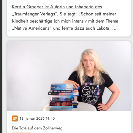
Kerstin Groeper ist Autorin und Inhaberin des
„Traumfänger Verlags“. Sie sagt: „Schon seit meiner
Kindheit beschäftige ich mich intensiv mit dem Thema
„Native Americans“ und lernte dazu auch Lakota, …
13
. Januar 2026 14:40
notes
Die Tote auf dem Zöllnerweg