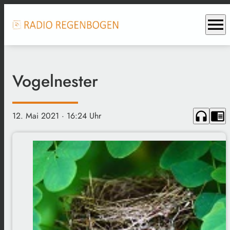
menu
Vogelnester
headphones
chrome_reader_mode
12. Mai 2021
· 16:24 Uhr