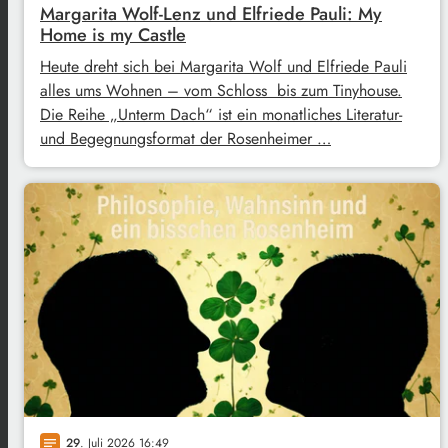
Margarita Wolf-Lenz und Elfriede Pauli: My
Home is my Castle
Heute dreht sich bei Margarita Wolf und Elfriede Pauli
alles ums Wohnen – vom Schloss bis zum Tinyhouse.
Die Reihe „Unterm Dach“ ist ein monatliches Literatur-
und Begegnungsformat der Rosenheimer …
29
. Juli 2026 16:49
notes