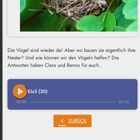
Die Vögel sind wieder da! Aber wo bauen sie eigentlich ihre
Nester? Und wie können wir den Vögeln helfen? Die
Antworten haben Clara und Benno für euch.
play_arrow
KIx3 (30)
00:00
02:55
chevron_left
ZURÜCK