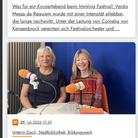
Was für ein Konzertabend beim Immling Festival! Verdis
Messa da Requiem wurde mit einer Intensität erlebbar,
die lange nachwirkt. Unter der Leitung von Cornelia von
Kerssenbrock vereinten sich Festivalorchester und …
29
. Juli 2026 17:59
notes
Unterm Dach, Stadtbibliothek, Bildungswerk