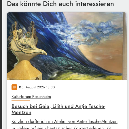
Das könnte Dich auch interessieren
05
. August 2026 13:30
notes
Kulturforum Rosenheim
Besuch bei Gaia, Lilith und Antje Tesche-
Mentzen
Kürzlich durfte ich im Atelier von Antje Tesche-Mentzen
in Hafendorf ein phantastisches Konzert erleben. Kit