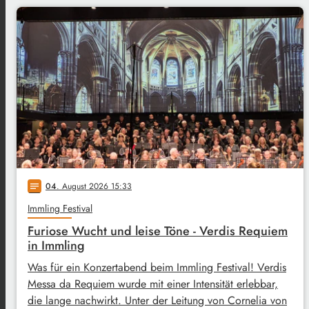
04
. August 2026 15:33
notes
Immling Festival
Furiose Wucht und leise Töne - Verdis Requiem
in Immling
Was für ein Konzertabend beim Immling Festival! Verdis
Messa da Requiem wurde mit einer Intensität erlebbar,
die lange nachwirkt. Unter der Leitung von Cornelia von