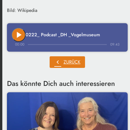
Bild: Wikipedia
play_arrow
0222_ Podcast _DH _Vogelmuseum
00:00
09:43
chevron_left
ZURÜCK
Das könnte Dich auch interessieren