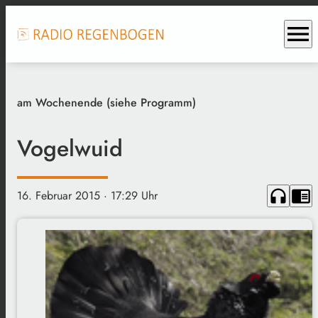
menu
am Wochenende (siehe Programm)
Vogelwuid
headphones
chrome_reader_mode
16. Februar 2015
· 17:29 Uhr