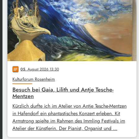
05
. August 2026 13:30
notes
Kulturforum Rosenheim
Besuch bei Gaia, Lilith und Antje Tesche-
Mentzen
Kürzlich durfte ich im Atelier von Antje Tesche-Mentzen
in Hafendorf ein phantastisches Konzert erleben. Kit
Armstrong spielte im Rahmen des Immling Festivals im
Atelier der Künstlerin. Der Pianist, Organist und …